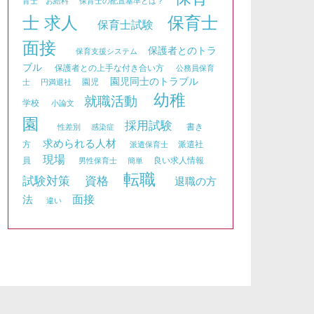
育士 お給料
保育士の配置基準とは？
士 求人
保育士
保育士試験
面接
保護者とのトラ
保育支援システム
ブル
保護者との上手な付き合い方
公務員保育
園児同士のトラブル
園児
士
円満退社
幼稚
就職活動
学校
小論文
園
採用試験
書き
性差別
感染症
求められる人材
方
派遣社
派遣保育士
現場
員
良い求人情報
男性保育士
簡単
転職
資格
試験対策
退職の方
面接
法
違い