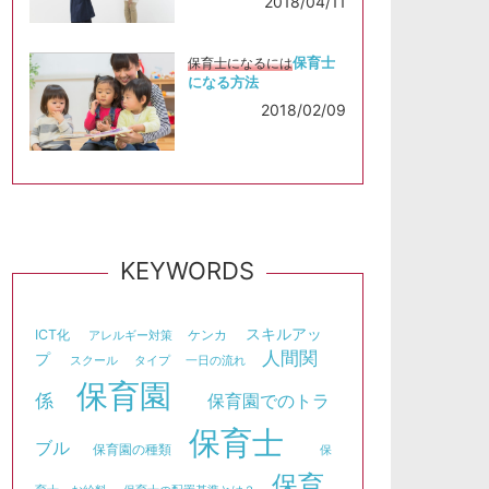
2018/04/11
保育士
保育士になるには
になる方法
2018/02/09
KEYWORDS
スキルアッ
ICT化
ケンカ
アレルギー対策
人間関
プ
スクール
タイプ
一日の流れ
保育園
係
保育園でのトラ
保育士
ブル
保育園の種類
保
保育