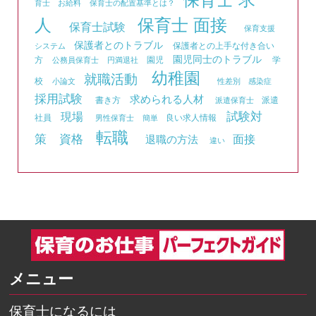
育士 お給料
保育士の配置基準とは？
人
保育士 面接
保育士試験
保育支援
保護者とのトラブル
保護者との上手な付き合い
システム
園児同士のトラブル
方
園児
学
公務員保育士
円満退社
幼稚園
就職活動
校
小論文
性差別
感染症
採用試験
求められる人材
書き方
派遣
派遣保育士
試験対
現場
社員
良い求人情報
男性保育士
簡単
転職
資格
策
面接
退職の方法
違い
メニュー
保育士になるには