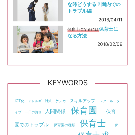
な時どうする？園内での
トラブル編
2018/04/11
保育士に
保育士になるには
なる方法
2018/02/09
KEYWORDS
スキルアップ
ICT化
ケンカ
アレルギー対策
スクール
タ
保育園
人間関係
保育
イプ
一日の流れ
保育士
園でのトラブル
保育園の種類
保
保育士 求