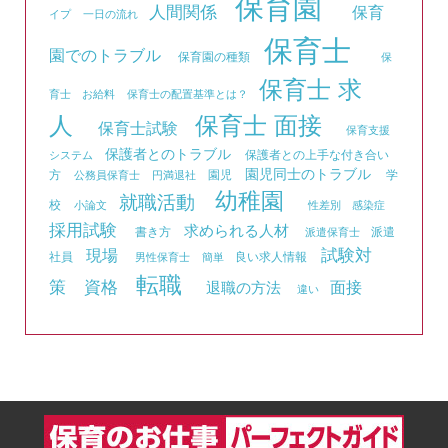
保育園
人間関係
保育
イプ
一日の流れ
保育士
園でのトラブル
保育園の種類
保
保育士 求
育士 お給料
保育士の配置基準とは？
人
保育士 面接
保育士試験
保育支援
保護者とのトラブル
保護者との上手な付き合い
システム
園児同士のトラブル
方
園児
学
公務員保育士
円満退社
幼稚園
就職活動
校
小論文
性差別
感染症
採用試験
求められる人材
書き方
派遣
派遣保育士
試験対
現場
社員
良い求人情報
男性保育士
簡単
転職
資格
策
面接
退職の方法
違い