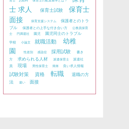
育士 お給料
保育士の配置基準とは？
士 求人
保育士
保育士試験
面接
保護者とのトラ
保育支援システム
ブル
保護者との上手な付き合い方
公務員保育
園児同士のトラブル
園児
士
円満退社
幼稚
就職活動
学校
小論文
園
採用試験
書き
性差別
感染症
求められる人材
方
派遣社
派遣保育士
現場
員
良い求人情報
男性保育士
簡単
転職
資格
試験対策
退職の方
面接
法
違い