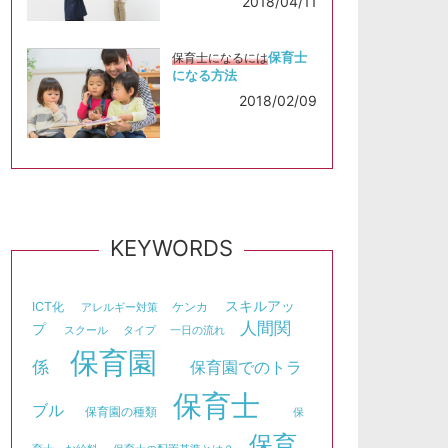
2018/04/11
保育士
保育士になるには
になる方法
2018/02/09
KEYWORDS
スキルアッ
ICT化
ケンカ
アレルギー対策
人間関
プ
スクール
タイプ
一日の流れ
保育園
係
保育園でのトラ
保育士
ブル
保育園の種類
保
保育