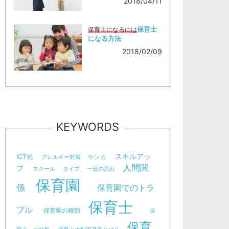
2018/04/11
保育士
保育士になるには
になる方法
2018/02/09
KEYWORDS
スキルアッ
ICT化
ケンカ
アレルギー対策
人間関
プ
スクール
タイプ
一日の流れ
保育園
係
保育園でのトラ
保育士
ブル
保育園の種類
保
保育