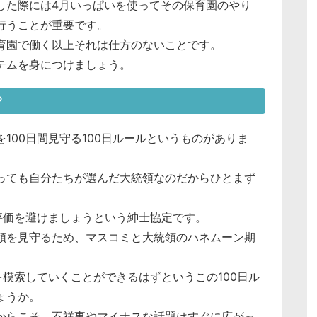
した際には4月いっぱいを使ってその保育園のやり
行うことが重要です。
育園で働く以上それは仕方のないことです。
テムを身につけましょう。
？
100日間見守る100日ルールというものがありま
っても自分たちが選んだ大統領なのだからひとまず
評価を避けましょうという紳士協定です。
領を見守るため、マスコミと大統領のハネムーン期
を模索していくことができるはずというこの100日ル
ょうか。
だからこそ、不祥事やマイナスな話題はすぐに広がっ