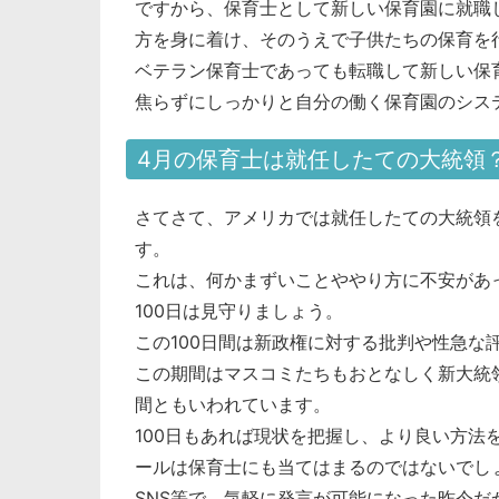
ですから、保育士として新しい保育園に就職
方を身に着け、そのうえで子供たちの保育を
ベテラン保育士であっても転職して新しい保
焦らずにしっかりと自分の働く保育園のシス
4月の保育士は就任したての大統領
さてさて、アメリカでは就任したての大統領を
す。
これは、何かまずいことややり方に不安があ
100日は見守りましょう。
この100日間は新政権に対する批判や性急な
この期間はマスコミたちもおとなしく新大統
間ともいわれています。
100日もあれば現状を把握し、より良い方法
ールは保育士にも当てはまるのではないでし
SNS等で、気軽に発言が可能になった昨今