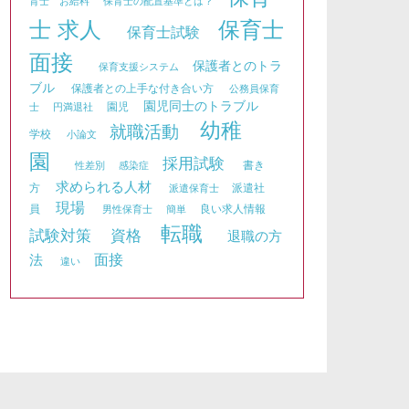
育士 お給料
保育士の配置基準とは？
士 求人
保育士
保育士試験
面接
保護者とのトラ
保育支援システム
ブル
保護者との上手な付き合い方
公務員保育
園児同士のトラブル
園児
士
円満退社
幼稚
就職活動
学校
小論文
園
採用試験
書き
性差別
感染症
求められる人材
方
派遣社
派遣保育士
現場
員
良い求人情報
男性保育士
簡単
転職
資格
試験対策
退職の方
面接
法
違い