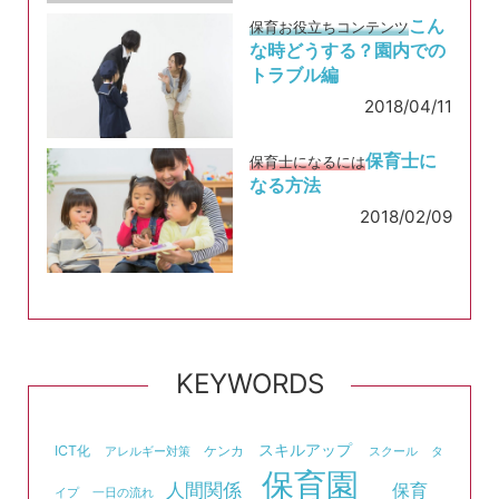
こん
保育お役立ちコンテンツ
な時どうする？園内での
トラブル編
2018/04/11
保育士に
保育士になるには
なる方法
2018/02/09
KEYWORDS
スキルアップ
ICT化
ケンカ
アレルギー対策
スクール
タ
保育園
人間関係
保育
イプ
一日の流れ