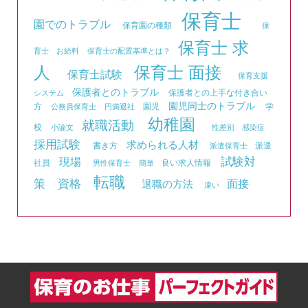
保育士
園でのトラブル
保育園の種類
保
保育士 求
育士 お給料
保育士の配置基準とは？
人
保育士 面接
保育士試験
保育支援
保護者とのトラブル
保護者との上手な付き合い
システム
園児同士のトラブル
方
園児
学
公務員保育士
円満退社
幼稚園
就職活動
校
小論文
性差別
感染症
採用試験
求められる人材
書き方
派遣
派遣保育士
試験対
現場
社員
良い求人情報
男性保育士
簡単
転職
資格
策
面接
退職の方法
違い