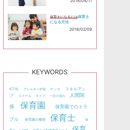
2018/04/11
保育士
保育士になるには
になる方法
2018/02/09
KEYWORDS
スキルアッ
ICT化
ケンカ
アレルギー対策
人間関
プ
スクール
タイプ
一日の流れ
保育園
係
保育園でのトラ
保育士
ブル
保育園の種類
保
保育