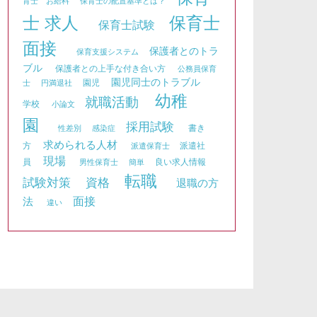
育士 お給料
保育士の配置基準とは？
士 求人
保育士
保育士試験
面接
保護者とのトラ
保育支援システム
ブル
保護者との上手な付き合い方
公務員保育
園児同士のトラブル
園児
士
円満退社
幼稚
就職活動
学校
小論文
園
採用試験
書き
性差別
感染症
求められる人材
方
派遣社
派遣保育士
現場
員
良い求人情報
男性保育士
簡単
転職
資格
試験対策
退職の方
面接
法
違い