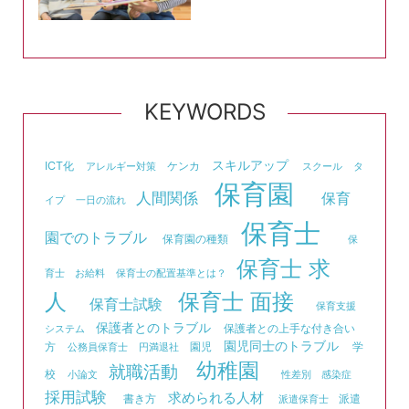
KEYWORDS
スキルアップ
ICT化
ケンカ
アレルギー対策
スクール
タ
保育園
人間関係
保育
イプ
一日の流れ
保育士
園でのトラブル
保育園の種類
保
保育士 求
育士 お給料
保育士の配置基準とは？
人
保育士 面接
保育士試験
保育支援
保護者とのトラブル
保護者との上手な付き合い
システム
園児同士のトラブル
方
園児
学
公務員保育士
円満退社
幼稚園
就職活動
校
小論文
性差別
感染症
採用試験
求められる人材
書き方
派遣
派遣保育士