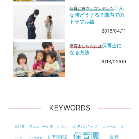
こん
保育お役立ちコンテンツ
な時どうする？園内での
トラブル編
2018/04/11
保育士に
保育士になるには
なる方法
2018/02/09
KEYWORDS
スキルアップ
ICT化
ケンカ
アレルギー対策
スクール
タ
保育園
人間関係
保育
イプ
一日の流れ