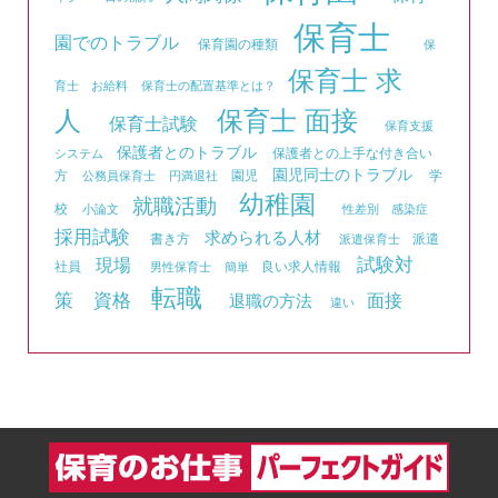
保育士
園でのトラブル
保育園の種類
保
保育士 求
育士 お給料
保育士の配置基準とは？
人
保育士 面接
保育士試験
保育支援
保護者とのトラブル
保護者との上手な付き合い
システム
園児同士のトラブル
方
園児
学
公務員保育士
円満退社
幼稚園
就職活動
校
小論文
性差別
感染症
採用試験
求められる人材
書き方
派遣
派遣保育士
試験対
現場
社員
良い求人情報
男性保育士
簡単
転職
資格
策
面接
退職の方法
違い