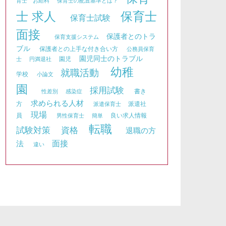
育士 お給料
保育士の配置基準とは？
士 求人
保育士
保育士試験
面接
保護者とのトラ
保育支援システム
ブル
保護者との上手な付き合い方
公務員保育
園児同士のトラブル
園児
士
円満退社
幼稚
就職活動
学校
小論文
園
採用試験
書き
性差別
感染症
求められる人材
方
派遣社
派遣保育士
現場
員
良い求人情報
男性保育士
簡単
転職
資格
試験対策
退職の方
面接
法
違い