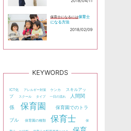
2018/04/11
保育士
保育士になるには
になる方法
2018/02/09
KEYWORDS
スキルアッ
ICT化
ケンカ
アレルギー対策
人間関
プ
スクール
タイプ
一日の流れ
保育園
係
保育園でのトラ
保育士
ブル
保育園の種類
保
保育