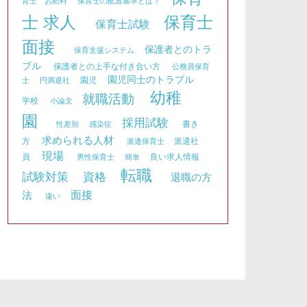
育士 お給料
保育士の配置基準とは？
士 求人
保育士
保育士試験
面接
保護者とのトラ
保育支援システム
ブル
保護者との上手な付き合い方
公務員保育
園児同士のトラブル
園児
士
円満退社
幼稚
就職活動
学校
小論文
園
採用試験
書き
性差別
感染症
求められる人材
方
派遣社
派遣保育士
現場
員
良い求人情報
男性保育士
簡単
転職
資格
試験対策
退職の方
面接
法
違い