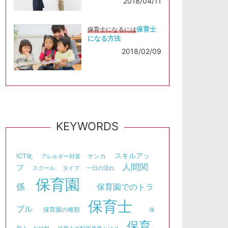
2018/04/11
保育士
保育士になるには
になる方法
2018/02/09
KEYWORDS
スキルアッ
ICT化
ケンカ
アレルギー対策
人間関
プ
スクール
タイプ
一日の流れ
保育園
係
保育園でのトラ
保育士
ブル
保育園の種類
保
保育