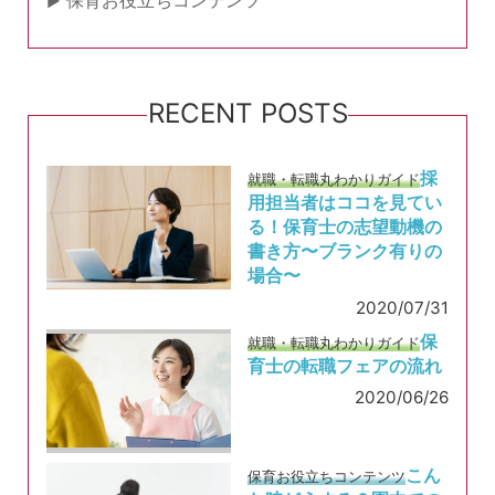
保育お役立ちコンテンツ
RECENT POSTS
採
就職・転職丸わかりガイド
用担当者はココを見てい
る！保育士の志望動機の
書き方〜ブランク有りの
場合〜
2020/07/31
保
就職・転職丸わかりガイド
育士の転職フェアの流れ
2020/06/26
こん
保育お役立ちコンテンツ