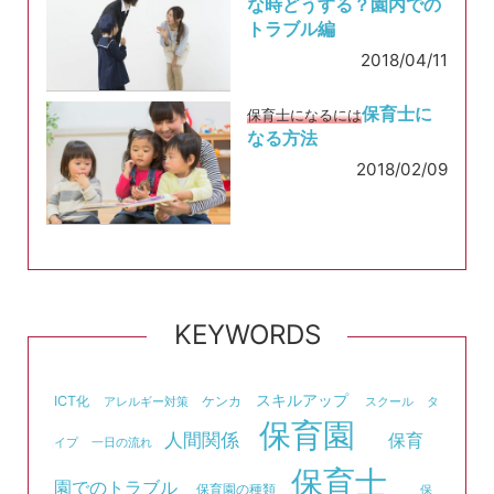
な時どうする？園内での
トラブル編
2018/04/11
保育士に
保育士になるには
なる方法
2018/02/09
KEYWORDS
スキルアップ
ICT化
ケンカ
アレルギー対策
スクール
タ
保育園
人間関係
保育
イプ
一日の流れ
保育士
園でのトラブル
保育園の種類
保