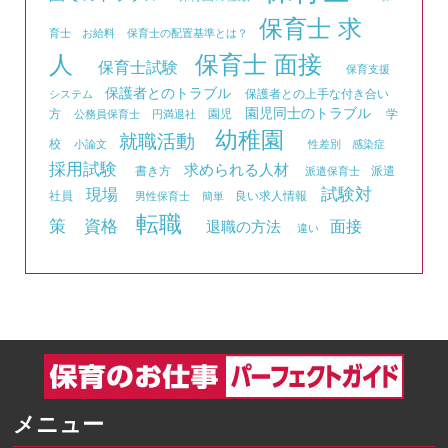
保育士 求
育士 お給料
保育士の配置基準とは？
人
保育士 面接
保育士試験
保育支援
保護者とのトラブル
保護者との上手な付き合い
システム
園児同士のトラブル
方
園児
学
公務員保育士
円満退社
幼稚園
就職活動
校
小論文
性差別
感染症
採用試験
求められる人材
書き方
派遣
派遣保育士
試験対
現場
社員
良い求人情報
男性保育士
簡単
転職
資格
策
面接
退職の方法
違い
メニュー