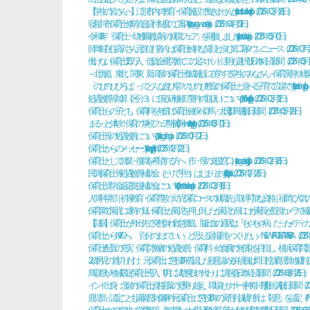
【学生の皆さんへ】江別市内の教育・保育施設で働きませんか - city.ebetsu.hokkaido.jp（2026年03月26日）
寝屋川市保育士修学資金貸付制度のご案内 - city.neyagawa.osaka.jp（2026年04月09日）
令和8年「保育士・幼稚園教諭等の就職フェア」を開催しました - city.takatsuki.osaka.jp（2026年05月01日）
師岡町在住高沢さん 元首位打者､今は保育士 純粋な笑顔と歩む第二幕 - タウンニュース（2026年07月2
働けない保育士123万人、低賃金･重労働で二の足 スポット活用も選択肢 - 日本経済新聞（2026年05月1
～北海道、東北、関東、新潟県の保育士養成施設に在学する学生のみなさん～保育実習や就業体験、ボランテ
「のびのびひろば」ってどんな遊び場？のびのび教室の保育士と遊べる子育て広場です - city.hashimoto.lg.jp（2
処遇改善等加算（区分３）に係る研修修了要件の取扱いについて - pref.hokkaido.lg.jp（2026年03月12日）
保育士らの子ども、保育料を無償に 保育士確保へ 群馬・太田 [群馬県] - 朝日新聞（2026年05月29日）
まるっと体験！保育の学校フェア 開催|6月 - metro.tokyo.lg.jp（2026年06月01日）
保育士等の処遇改善について - pref.kagoshima.jp（2026年01月07日）
保育士からのメッセージ - city.kurayoshi.lg.jp（2025年12月22日）
保育士として就業・復職を希望する方へ（市・県の支援窓口） - city.nagaoka.niigata.jp（2026年02月26日）
民間保育士等処遇改善補助金（とりで手当）はじまります - city.toride.ibaraki.jp（2025年12月26日）
保育士奨学金返還支援補助金について - city.rikuzentakata.iwate.jp（2026年03月18日）
人間科学部｜初等教育・保育専攻｜幼児保育コースの就職先｜取得可能な資格｜福岡で人気の大学 - chikushi-u.a
保育園で園児に虐待の疑い 保育士が園児を押し倒したか 園児が頭にけが 園長が監視カメラで確認も「何も話せない」 - 
【闘病】保育士が外出先で突然倒れ救急搬送。脳出血の原因は『もやもや病』だった - メディカルドッ
保育士からNPOへ。「自分のままでいい」と思える居場所をつくりたい／NEWFACE - KATARiBA（2026年0
保育士配置の充実、保育労働者の処遇改善、保育料・給食費の無償化を目指し、横浜保育問題協議会と懇談 - jcp-
2歳男児の首切り付け、元保育士に懲役10年 否認した殺意認める 弁護側は即日控訴 鹿児島地裁判決 - 南日
鳥取県が地域限定保育士導入、10月に試験 実技の代わりに講習会 - 日本経済新聞（2026年06月26日）
インド出身、念願の保育士資格 言葉の壁乗り越え、職場もサポート [神奈川県] [外国人] - 朝日新聞（2026
鹿児島・認定こども園園児刺傷事件 元保育士に懲役10年の実刑判決 裁判所は「殺意」を認定（FNNプライムオンライン） 