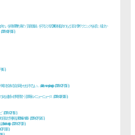
）
を簡単DIY DIYが家の「資産価値」を守る？ 人気DIYer取材協力のもと注目のDIYテクニックを紹介。統計か
026年08月06日）
）
月14日）
…（with online） - news.yahoo.co.jp（2026年07月05日）
捕＝静岡県警・沼津署 - ｄメニューニュース（2026年08月08日）
26年07月15日）
 TBS NEWS DIG（2026年07月24日）
co.jp（2026年07月21日）
07月30日）
08日）