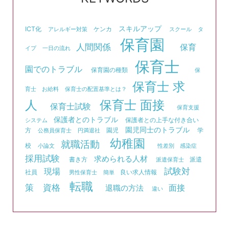
スキルアップ
ICT化
ケンカ
アレルギー対策
スクール
タ
保育園
人間関係
保育
イプ
一日の流れ
保育士
園でのトラブル
保育園の種類
保
保育士 求
育士 お給料
保育士の配置基準とは？
人
保育士 面接
保育士試験
保育支援
保護者とのトラブル
保護者との上手な付き合い
システム
園児同士のトラブル
方
園児
学
公務員保育士
円満退社
幼稚園
就職活動
校
小論文
性差別
感染症
採用試験
求められる人材
書き方
派遣
派遣保育士
試験対
現場
社員
良い求人情報
男性保育士
簡単
転職
資格
策
面接
退職の方法
違い