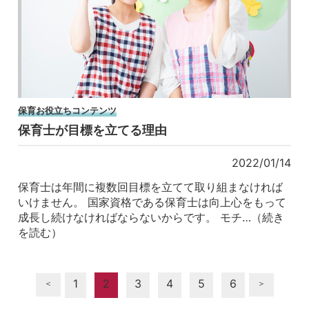
保育お役立ちコンテンツ
保育士が目標を立てる理由
2022/01/14
保育士は年間に複数回目標を立てて取り組まなければ
いけません。 国家資格である保育士は向上心をもって
成長し続けなければならないからです。 モチ…（続き
を読む）
1
2
3
4
5
6
＜
＞