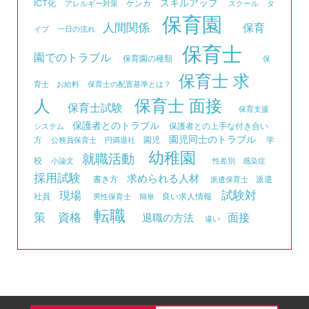
スキルアップ
ICT化
ケンカ
アレルギー対策
スクール
タ
保育園
人間関係
保育
イプ
一日の流れ
保育士
園でのトラブル
保育園の種類
保
保育士 求
育士 お給料
保育士の配置基準とは？
人
保育士 面接
保育士試験
保育支援
保護者とのトラブル
保護者との上手な付き合い
システム
園児同士のトラブル
方
園児
学
公務員保育士
円満退社
幼稚園
就職活動
校
小論文
性差別
感染症
採用試験
求められる人材
書き方
派遣
派遣保育士
試験対
現場
社員
良い求人情報
男性保育士
簡単
転職
資格
策
面接
退職の方法
違い