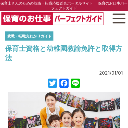
保育士さんのための就職・転職応援総合ポータルサイト｜ 保育のお仕事パー
フェクトガイド
就職・転職丸わかりガイド
保育士資格と幼稚園教諭免許と取得方
法
2021/01/01
Twitter
Facebook
Line