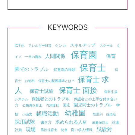
KEYWORDS
スキルアップ
ICT化
ケンカ
アレルギー対策
スクール
タ
保育園
人間関係
保育
イプ
一日の流れ
保育士
園でのトラブル
保育園の種類
保
保育士 求
育士 お給料
保育士の配置基準とは？
人
保育士 面接
保育士試験
保育支援
保護者とのトラブル
保護者との上手な付き合い
システム
園児同士のトラブル
方
園児
学
公務員保育士
円満退社
幼稚園
就職活動
校
小論文
性差別
感染症
採用試験
求められる人材
書き方
派遣
派遣保育士
試験対
現場
社員
良い求人情報
男性保育士
簡単