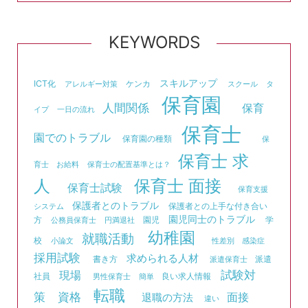
KEYWORDS
スキルアップ
ICT化
ケンカ
アレルギー対策
スクール
タ
保育園
人間関係
保育
イプ
一日の流れ
保育士
園でのトラブル
保育園の種類
保
保育士 求
育士 お給料
保育士の配置基準とは？
人
保育士 面接
保育士試験
保育支援
保護者とのトラブル
保護者との上手な付き合い
システム
園児同士のトラブル
方
園児
学
公務員保育士
円満退社
幼稚園
就職活動
校
小論文
性差別
感染症
採用試験
求められる人材
書き方
派遣
派遣保育士
試験対
現場
社員
良い求人情報
男性保育士
簡単
転職
資格
策
面接
退職の方法
違い