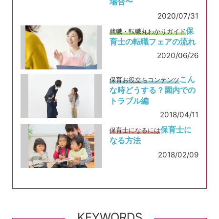
場合〜
2020/07/31
保
就職・転職丸わかりガイド
育士の転職フェアの流れ
2020/06/26
こん
保育お役立ちコンテンツ
な時どうする？園内での
トラブル編
2018/04/11
保育士に
保育士になるには
なる方法
2018/02/09
KEYWORDS