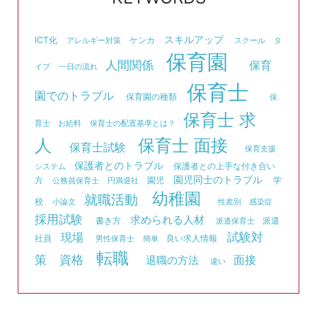
スキルアップ
ICT化
ケンカ
アレルギー対策
スクール
タ
保育園
人間関係
保育
イプ
一日の流れ
保育士
園でのトラブル
保育園の種類
保
保育士 求
育士 お給料
保育士の配置基準とは？
人
保育士 面接
保育士試験
保育支援
保護者とのトラブル
保護者との上手な付き合い
システム
園児同士のトラブル
方
園児
学
公務員保育士
円満退社
幼稚園
就職活動
校
小論文
性差別
感染症
採用試験
求められる人材
書き方
派遣
派遣保育士
試験対
現場
社員
良い求人情報
男性保育士
簡単
転職
資格
策
面接
退職の方法
違い