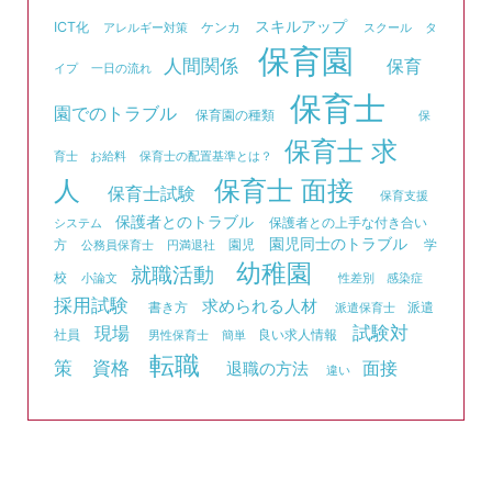
スキルアップ
ICT化
ケンカ
アレルギー対策
スクール
タ
保育園
人間関係
保育
イプ
一日の流れ
保育士
園でのトラブル
保育園の種類
保
保育士 求
育士 お給料
保育士の配置基準とは？
人
保育士 面接
保育士試験
保育支援
保護者とのトラブル
保護者との上手な付き合い
システム
園児同士のトラブル
方
園児
学
公務員保育士
円満退社
幼稚園
就職活動
校
小論文
性差別
感染症
採用試験
求められる人材
書き方
派遣
派遣保育士
試験対
現場
社員
良い求人情報
男性保育士
簡単
転職
資格
策
面接
退職の方法
違い