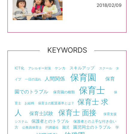
2018/02/09
KEYWORDS
スキルアップ
ICT化
ケンカ
アレルギー対策
スクール
タ
保育園
人間関係
保育
イプ
一日の流れ
保育士
園でのトラブル
保育園の種類
保
保育士 求
育士 お給料
保育士の配置基準とは？
人
保育士 面接
保育士試験
保育支援
保護者とのトラブル
保護者との上手な付き合い
システム
園児同士のトラブル
方
園児
学
公務員保育士
円満退社