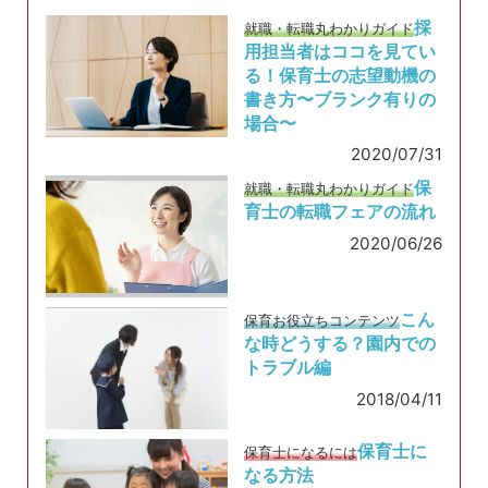
採
就職・転職丸わかりガイド
用担当者はココを見てい
る！保育士の志望動機の
書き方〜ブランク有りの
場合〜
2020/07/31
保
就職・転職丸わかりガイド
育士の転職フェアの流れ
2020/06/26
こん
保育お役立ちコンテンツ
な時どうする？園内での
トラブル編
2018/04/11
保育士に
保育士になるには
なる方法