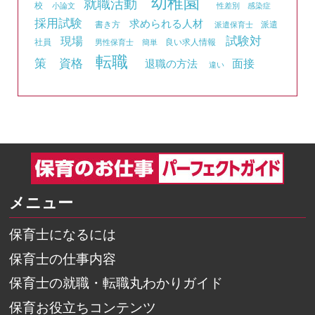
幼稚園
就職活動
校
小論文
性差別
感染症
採用試験
求められる人材
書き方
派遣
派遣保育士
試験対
現場
社員
良い求人情報
男性保育士
簡単
転職
資格
策
面接
退職の方法
違い
メニュー
保育士になるには
保育士の仕事内容
保育士の就職・転職丸わかりガイド
保育お役立ちコンテンツ