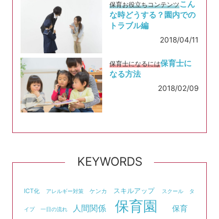
こん
保育お役立ちコンテンツ
な時どうする？園内での
トラブル編
2018/04/11
保育士に
保育士になるには
なる方法
2018/02/09
KEYWORDS
スキルアップ
ICT化
ケンカ
アレルギー対策
スクール
タ
保育園
人間関係
保育
イプ
一日の流れ