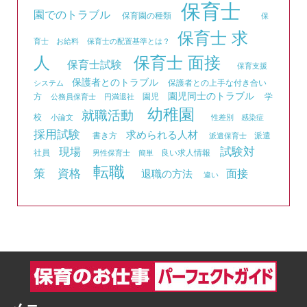
保育士
園でのトラブル
保育園の種類
保
保育士 求
育士 お給料
保育士の配置基準とは？
人
保育士 面接
保育士試験
保育支援
保護者とのトラブル
保護者との上手な付き合い
システム
園児同士のトラブル
方
園児
学
公務員保育士
円満退社
幼稚園
就職活動
校
小論文
性差別
感染症
採用試験
求められる人材
書き方
派遣
派遣保育士
試験対
現場
社員
良い求人情報
男性保育士
簡単
転職
資格
策
面接
退職の方法
違い