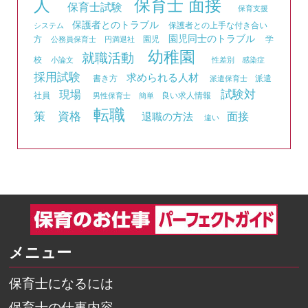
人
保育士 面接
保育士試験
保育支援
保護者とのトラブル
保護者との上手な付き合い
システム
園児同士のトラブル
方
園児
学
公務員保育士
円満退社
幼稚園
就職活動
校
小論文
性差別
感染症
採用試験
求められる人材
書き方
派遣
派遣保育士
試験対
現場
社員
良い求人情報
男性保育士
簡単
転職
資格
策
面接
退職の方法
違い
メニュー
保育士になるには
保育士の仕事内容