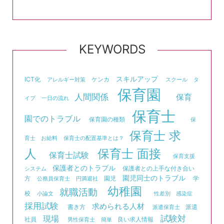
KEYWORDS
スキルアップ
ICT化
ケンカ
アレルギー対策
スクール
タ
保育園
人間関係
保育
イプ
一日の流れ
保育士
園でのトラブル
保育園の種類
保
保育士 求
育士 お給料
保育士の配置基準とは？
人
保育士 面接
保育士試験
保育支援
保護者とのトラブル
保護者との上手な付き合い
システム
園児同士のトラブル
方
園児
学
公務員保育士
円満退社
幼稚園
就職活動
校
小論文
性差別
感染症
採用試験
求められる人材
書き方
派遣
派遣保育士
試験対
現場
社員
良い求人情報
男性保育士
簡単