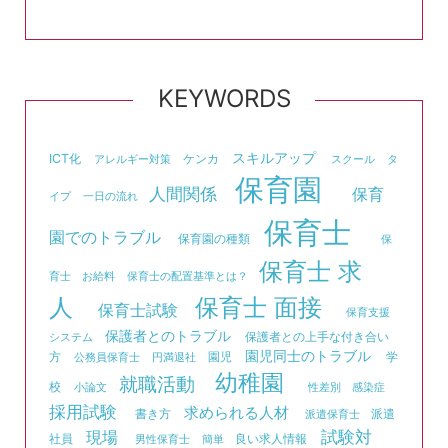
KEYWORDS
スキルアップ
ICT化
ケンカ
アレルギー対策
スクール
タ
保育園
人間関係
保育
イプ
一日の流れ
保育士
園でのトラブル
保育園の種類
保
保育士 求
育士 お給料
保育士の配置基準とは？
人
保育士 面接
保育士試験
保育支援
保護者とのトラブル
保護者との上手な付き合い
システム
園児同士のトラブル
方
園児
学
公務員保育士
円満退社
幼稚園
就職活動
校
小論文
性差別
感染症
採用試験
求められる人材
書き方
派遣
派遣保育士
試験対
現場
社員
良い求人情報
男性保育士
簡単