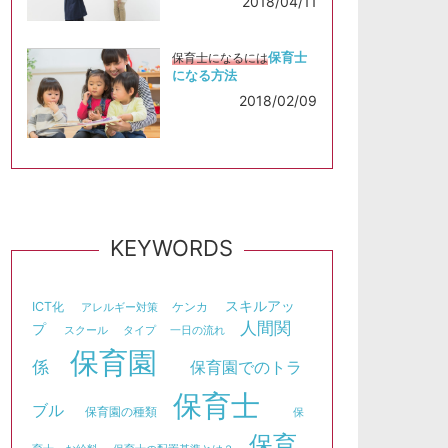
2018/04/11
保育士
保育士になるには
になる方法
2018/02/09
KEYWORDS
スキルアッ
ICT化
ケンカ
アレルギー対策
人間関
プ
スクール
タイプ
一日の流れ
保育園
係
保育園でのトラ
保育士
ブル
保育園の種類
保
保育