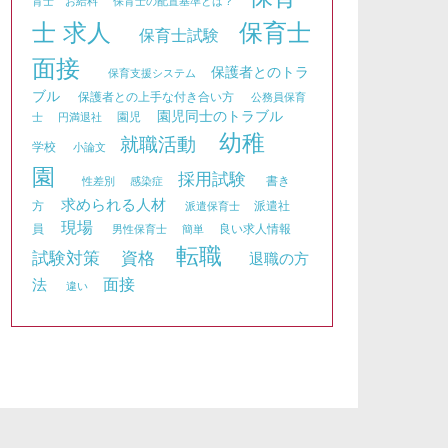
育士 お給料
保育士の配置基準とは？
士 求人
保育士
保育士試験
面接
保護者とのトラ
保育支援システム
ブル
保護者との上手な付き合い方
公務員保育
園児同士のトラブル
園児
士
円満退社
幼稚
就職活動
学校
小論文
園
採用試験
書き
性差別
感染症
求められる人材
方
派遣社
派遣保育士
現場
員
良い求人情報
男性保育士
簡単
転職
資格
試験対策
退職の方
面接
法
違い