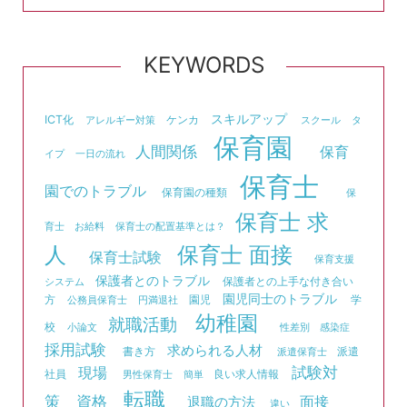
KEYWORDS
スキルアップ
ICT化
ケンカ
アレルギー対策
スクール
タ
保育園
人間関係
保育
イプ
一日の流れ
保育士
園でのトラブル
保育園の種類
保
保育士 求
育士 お給料
保育士の配置基準とは？
人
保育士 面接
保育士試験
保育支援
保護者とのトラブル
保護者との上手な付き合い
システム
園児同士のトラブル
方
園児
学
公務員保育士
円満退社
幼稚園
就職活動
校
小論文
性差別
感染症
採用試験
求められる人材
書き方
派遣
派遣保育士
試験対
現場
社員
良い求人情報
男性保育士
簡単
転職
資格
策
面接
退職の方法
違い